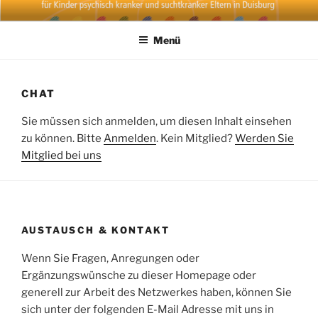
Zum
PSAG NETZWERK
Initiiert durch die Psychosoziale Arbeitsgemeinschaft Duisburg und
Inhalt
den Verein zur Förderung von Aktivitäten im psychiatrischen und
Menü
springen
psychosozialen Bereich e.V.
CHAT
Sie müssen sich anmelden, um diesen Inhalt einsehen
zu können. Bitte
Anmelden
. Kein Mitglied?
Werden Sie
Mitglied bei uns
AUSTAUSCH & KONTAKT
Wenn Sie Fragen, Anregungen oder
Ergänzungswünsche zu dieser Homepage oder
generell zur Arbeit des Netzwerkes haben, können Sie
sich unter der folgenden E-Mail Adresse mit uns in