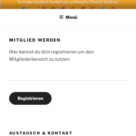
Zum
PSAG NETZWERK
Initiiert durch die Psychosoziale Arbeitsgemeinschaft Duisburg und
Inhalt
den Verein zur Förderung von Aktivitäten im psychiatrischen und
Menü
springen
psychosozialen Bereich e.V.
MITGLIED WERDEN
Hier kannst du dich registrieren um den
Mitgliederbereich zu nutzen.
Registrieren
AUSTAUSCH & KONTAKT